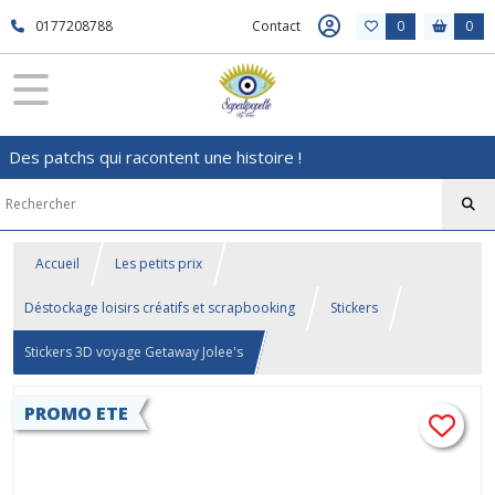
0177208788
Contact
0
0
Des patchs qui racontent une histoire !
Accueil
Les petits prix
Déstockage loisirs créatifs et scrapbooking
Stickers
Stickers 3D voyage Getaway Jolee's
PROMO ETE